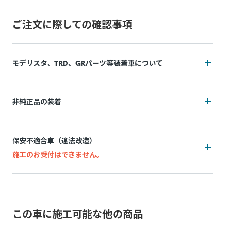
ご注文に際しての確認事項
モデリスタ、TRD、GRパーツ等装着車について
装着状況によっては施工をお断りの可能性がございます
非純正品の装着
追加費用(工賃・部品代)が発生する可能性がございます。
装着状況によっては施工をお断りの可能性がございます
追加費用は持ち込み販売店によって異なり、施工後の実費精
保安不適合車（違法改造）
算となります。
追加費用(工賃・部品代)が発生する可能性がございます。
施工のお受付はできません。
施工中に問題が発生した場合は都度お客様と連絡を取りなが
追加費用は持ち込み販売店によって異なり、事前算出・お支
ら対応致しますので、納期が通常以上になる場合がございま
万一、お申込み後に保安不適合車（違法改造）であることが
払いはできず、施工後の実績精算となります。 非純正品の装
す。
発覚した場合、所定のキャンセル料がかかります。
着状況(例：内装パネル内の設置方法など)が正確に判断でき
脱着により装着部品が機能しなくなる、部品が劣化等で壊れ
ないためです。
この車に施工可能な他の商品
例：灯火類・シート・窓ガラス・ドアミラー・スポイラーなど
てしまう可能性があります。標準施工以外の装着品の脱着な