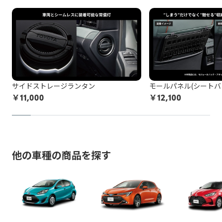
の改造、タイヤ・ホイールのはみだし、最低地上高の変更など
施工中に問題が発生した場合は都度お客様と連絡を取りなが
どの作業品質の保証はし兼ねます。
ら対応致しますので、納期が通常以上になる場合がございま
お申込み後に、施工をお断りすることになった場合、所定の
す。
保安基準不適合車の例を確認する
キャンセル料がかかります。
非純正品アイテムが機能しなくなる、部品が劣化等で壊れて
以上をご了承の上、お申し込みください。
しまう可能性があります。
非純正品をDIY等で施工されている方は
こちら
の注意喚起も
サイドストレージランタン
モールパネル(シートバ
ご覧ください。
￥
11,000
￥
12,100
お申込み後に、施工をお断りすることになった場合、所定の
キャンセル料がかかります。
以上をご了承の上、お申し込みください。
他の車種の商品を探す
※トヨタ販売店で取付等を行っている場合でも非純正品の場合
がございますのでご注意ください。
例：車両ECUと車両ワイヤーハーネスの間に取り付ける社外品
（テレビキャンセラー、パワーバックドアオープンキット等）