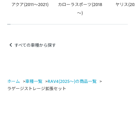
例：カー用品店でのスピーカー取り付け、社外品の安全装備取
アクア(2011～2021)
カローラスポーツ(2018
ヤリス(20
り付け、社外品のカーナビなど
～)
すべての車種から探す
ホーム
車種一覧
RAV4(2025～)の商品一覧
ラゲージストレージ拡張セット