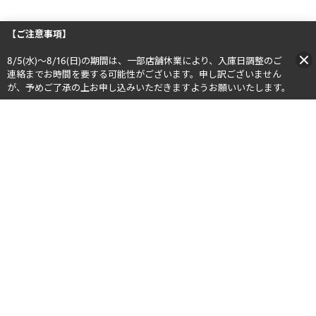
【ご注意事項】
8/5(水)～8/16(日)の期間は、一部店舗休業により、入庫日調整のご
連絡までお時間を要する可能性がございます。申し訳ございません
が、予めご了承の上お申し込みいただきますようお願いいたします。​​
公式SNS