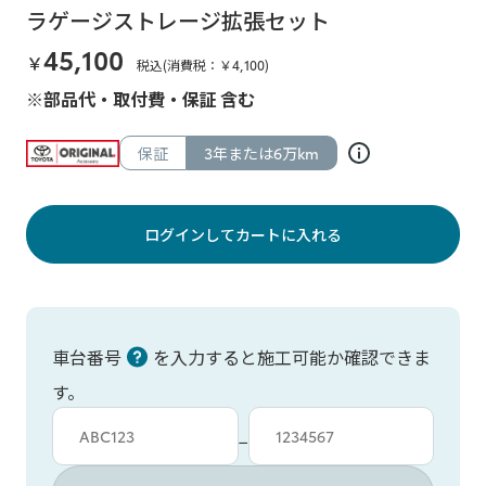
ラゲージストレージ拡張セット
45,100
￥
税込(消費税：￥
4,100
)
※部品代・取付費・保証 含む
保証
3年または6万km
ログインしてカートに入れる
車台番号
を入力すると施工可能か確認できま
す。
車台カタシキ入力
車台番号入力
−