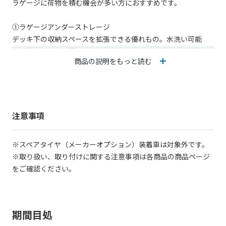
ラゲージに荷物を積む機会が多い方におすすめです。
①ラゲージアンダーストレージ
デッキ下の収納スペースを拡張できる優れもの。水洗い可能
で、汚れたものや濡れたものなど、アウトドアグッズの収納に
商品の説明をもっと読む
ピッタリです。
簡単に取り外しできる仕様なので、丸洗いも可能。お手入れも
簡単です。
②ラゲージアンダーボックス
注意事項
ラゲージアンダーストレージにジャストフィットする専用設計
の収納ボックスです。
※スペアタイヤ（メーカーオプション）装着車は対象外です。
荷物も散乱しにくく、スッキリ快適に整理整頓できます。アウ
※取り扱い、取り付けに関する注意事項は各商品の商品ページ
トドアやレジャーなど様々なシーンで自由にお使いいただけま
をご確認ください。
す。
※商品の詳細は各商品の商品ページをご確認ください
期間目処