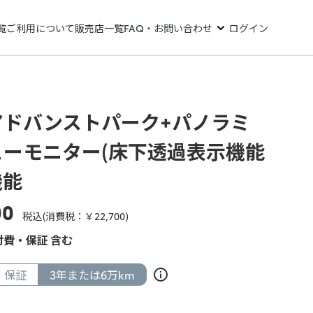
覧
ご利用について
販売店一覧
FAQ・お問い合わせ
ログイン
アドバンストパーク+パノラミ
ューモニター(床下透過表示機能
機能
00
税込(消費税：￥
22,700
)
費・保証 含む
保証
3年または6万km