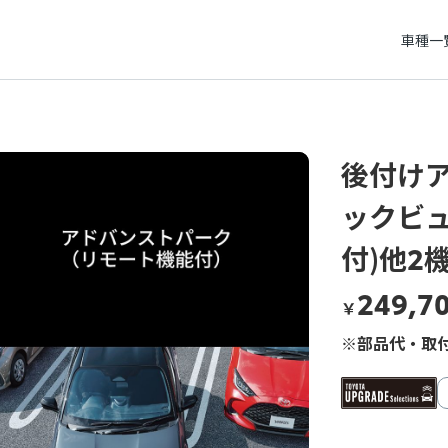
車種一
後付け
ックビ
付)他2
249,7
￥
※部品代・取付