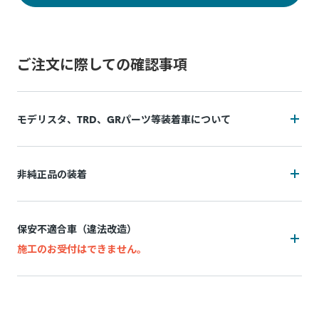
ご注文に際しての確認事項
モデリスタ、TRD、GRパーツ等装着車について
装着状況によっては施工をお断りの可能性がございます
非純正品の装着
追加費用(工賃・部品代)が発生する可能性がございます。
装着状況によっては施工をお断りの可能性がございます
追加費用は持ち込み販売店によって異なり、施工後の実費精
保安不適合車（違法改造）
算となります。
追加費用(工賃・部品代)が発生する可能性がございます。
施工のお受付はできません。
施工中に問題が発生した場合は都度お客様と連絡を取りなが
追加費用は持ち込み販売店によって異なり、事前算出・お支
ら対応致しますので、納期が通常以上になる場合がございま
万一、お申込み後に保安不適合車（違法改造）であることが
払いはできず、施工後の実績精算となります。 非純正品の装
す。
発覚した場合、所定のキャンセル料がかかります。
着状況(例：内装パネル内の設置方法など)が正確に判断でき