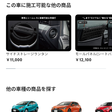
脱着により装着部品が機能しなくなる、部品が劣化等で壊れ
ないためです。
この車に施工可能な他の商品
例：灯火類・シート・窓ガラス・ドアミラー・スポイラーなど
てしまう可能性があります。標準施工以外の装着品の脱着な
の改造、タイヤ・ホイールのはみだし、最低地上高の変更など
施工中に問題が発生した場合は都度お客様と連絡を取りなが
どの作業品質の保証はし兼ねます。
ら対応致しますので、納期が通常以上になる場合がございま
お申込み後に、施工をお断りすることになった場合、所定の
す。
保安基準不適合車の例を確認する
キャンセル料がかかります。
非純正品アイテムが機能しなくなる、部品が劣化等で壊れて
以上をご了承の上、お申し込みください。
しまう可能性があります。
非純正品をDIY等で施工されている方は
こちら
の注意喚起も
サイドストレージランタン
モールパネル(シートバ
ご覧ください。
￥
11,000
￥
12,100
お申込み後に、施工をお断りすることになった場合、所定の
キャンセル料がかかります。
以上をご了承の上、お申し込みください。
他の車種の商品を探す
※トヨタ販売店で取付等を行っている場合でも非純正品の場合
がございますのでご注意ください。
例：車両ECUと車両ワイヤーハーネスの間に取り付ける社外品