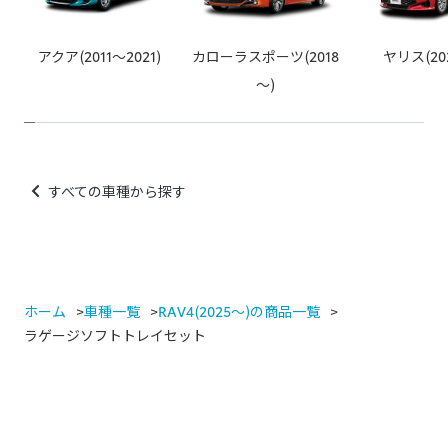
（テレビキャンセラー、パワーバックドアオープンキット等）
例：カー用品店でのスピーカー取り付け、社外品の安全装備取
アクア(2011～2021)
カローラスポーツ(2018
ヤリス(20
り付け、社外品のカーナビなど
～)
すべての車種から探す
ホーム
車種一覧
RAV4(2025～)の商品一覧
ラゲージソフトトレイセット