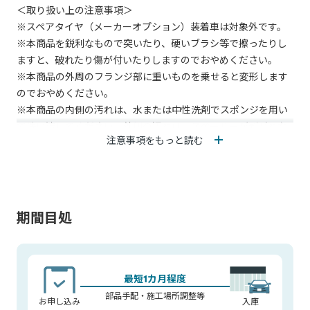
＜取り扱い上の注意事項＞
【商品詳細】
※スペアタイヤ（メーカーオプション）装着車は対象外です。
サイズ：約784.1mm×約870.6mm×約157mm
※本商品を鋭利なもので突いたり、硬いブラシ等で擦ったりし
材質：樹脂(軟質オレフィン)
ますと、破れたり傷が付いたりしますのでおやめください。
※本商品の外周のフランジ部に重いものを乗せると変形します
※1 パンク修理キット、コンプレッサー、三画表示板はトヨタ
のでおやめください。
販売店で購入することができます
※本商品の内側の汚れは、水または中性洗剤でスポンジを用い
※2 ラゲージアンダーボックスは、ラゲージアンダーストレージ
て洗い流してください。外側の汚れは、スペーサーが剥がれな
部に最大2つ収納可能です
注意事項をもっと読む
いように拭き取ってください。
小石等が残っていますと、傷付き、破れの原因となります。ま
た、シンナー等の揮発油は変形、変色の原因となりますので、
ご使用にならないでください。
期間目処
＜取り付けの注意事項＞
※デッキボックス固定のクリップは左回しで取り外し、ラゲー
ジアンダーストレージの固定に再利用するため残してくださ
い。
最短1カ月程度
部品手配・施工場所調整等
お申し込み
入庫