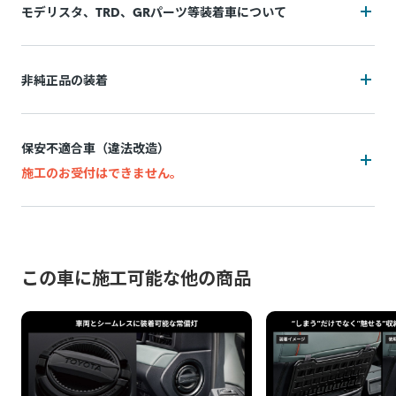
モデリスタ、TRD、GRパーツ等装着車について
装着状況によっては施工をお断りの可能性がございます
非純正品の装着
追加費用(工賃・部品代)が発生する可能性がございます。
装着状況によっては施工をお断りの可能性がございます
追加費用は持ち込み販売店によって異なり、施工後の実費精
保安不適合車（違法改造）
算となります。
追加費用(工賃・部品代)が発生する可能性がございます。
施工のお受付はできません。
施工中に問題が発生した場合は都度お客様と連絡を取りなが
追加費用は持ち込み販売店によって異なり、事前算出・お支
ら対応致しますので、納期が通常以上になる場合がございま
万一、お申込み後に保安不適合車（違法改造）であることが
払いはできず、施工後の実績精算となります。 非純正品の装
す。
発覚した場合、所定のキャンセル料がかかります。
着状況(例：内装パネル内の設置方法など)が正確に判断でき
脱着により装着部品が機能しなくなる、部品が劣化等で壊れ
ないためです。
この車に施工可能な他の商品
例：灯火類・シート・窓ガラス・ドアミラー・スポイラーなど
てしまう可能性があります。標準施工以外の装着品の脱着な
の改造、タイヤ・ホイールのはみだし、最低地上高の変更など
施工中に問題が発生した場合は都度お客様と連絡を取りなが
どの作業品質の保証はし兼ねます。
ら対応致しますので、納期が通常以上になる場合がございま
お申込み後に、施工をお断りすることになった場合、所定の
す。
保安基準不適合車の例を確認する
キャンセル料がかかります。
非純正品アイテムが機能しなくなる、部品が劣化等で壊れて