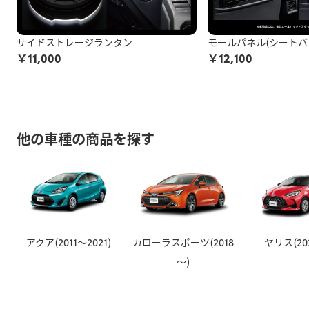
以上をご了承の上、お申し込みください。
しまう可能性があります。
非純正品をDIY等で施工されている方は
こちら
の注意喚起も
サイドストレージランタン
モールパネル(シートバ
ご覧ください。
￥
11,000
￥
12,100
お申込み後に、施工をお断りすることになった場合、所定の
キャンセル料がかかります。
以上をご了承の上、お申し込みください。
他の車種の商品を探す
※トヨタ販売店で取付等を行っている場合でも非純正品の場合
がございますのでご注意ください。
例：車両ECUと車両ワイヤーハーネスの間に取り付ける社外品
（テレビキャンセラー、パワーバックドアオープンキット等）
例：カー用品店でのスピーカー取り付け、社外品の安全装備取
アクア(2011～2021)
カローラスポーツ(2018
ヤリス(20
り付け、社外品のカーナビなど
～)