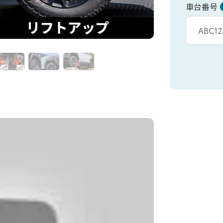
車台番号
車台カタシキ入