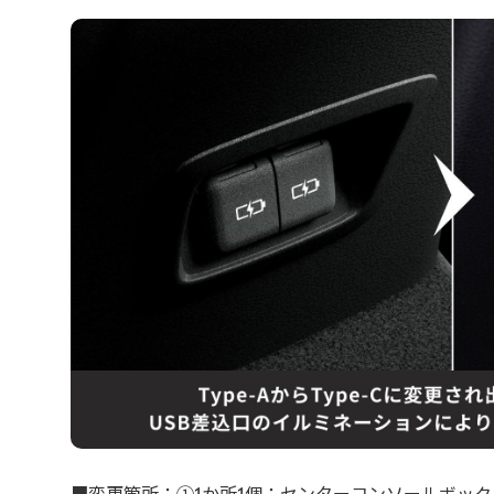
■変更箇所：①1か所1個：センターコンソールボック