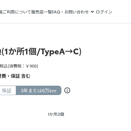
覧
ご利用について
販売店一覧
FAQ・お問い合わせ
ログイン
(1か所1個/TypeA→C)
税込(消費税：￥
900
)
費・保証 含む
保証
3年または6万km
1か所2個