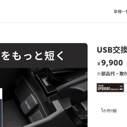
車種一
USB交換
9,900
￥
※部品代・取付
1か所1個