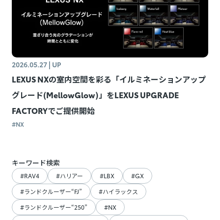
2026.05.27
| UP
LEXUS NXの室内空間を彩る「イルミネーションアップ
グレード(MellowGlow)」をLEXUS UPGRADE
FACTORYでご提供開始
#
NX
キーワード検索
#
RAV4
#
ハリアー
#
LBX
#
GX
#
ランドクルーザー“FJ”
#
ハイラックス
#
ランドクルーザー“250”
#
NX