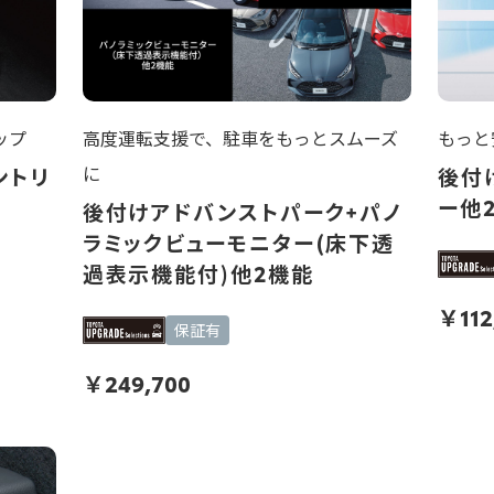
ップ
高度運転支援で、駐車をもっとスムーズ
もっと
に
ントリ
後付
ー他
後付けアドバンストパーク+パノ
ラミックビューモニター(床下透
過表示機能付)他2機能
￥
11
保証有
￥
249,700