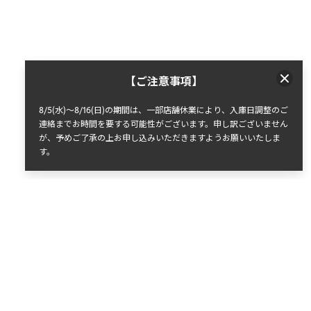
【ご注意事項】
8/5(水)～8/16(日)の期間は、一部店舗休業により、入庫日調整のご
連絡までお時間を要する可能性がございます。申し訳ございません
が、予めご了承の上お申し込みいただきますようお願いいたしま
す。​​