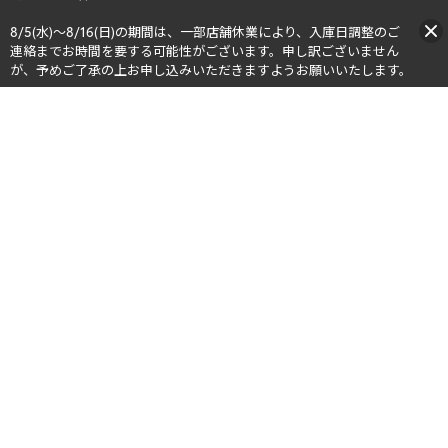
8/5(水)～8/16(日)の期間は、一部店舗休業により、入庫日調整のご
連絡までお時間を要する可能性がございます。申し訳ございません
が、予めご了承の上お申し込みいただきますようお願いいたします。​​
公式SNS
ニュース
プライバシーポリシー
利用規約
サイト利用条件
特定商取引に基づく表記
運営会社
サイトマップ
販売店スタッフはこちらから