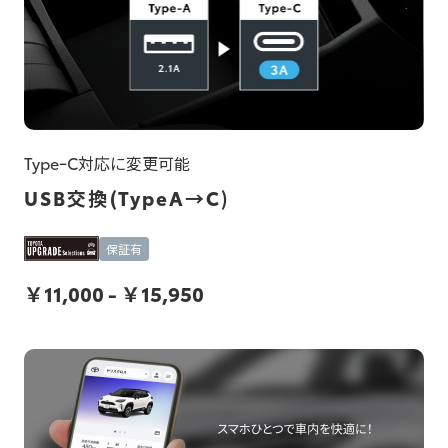
TypeｰC対応に変更可能
USB交換(TypeA→C)
保証有
￥
11,000
-
￥
15,950