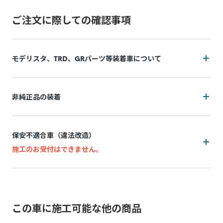
ご注文に際しての確認事項
モデリスタ、TRD、GRパーツ等装着車について
装着状況によっては施工をお断りの可能性がございます
非純正品の装着
追加費用(工賃・部品代)が発生する可能性がございます。
装着状況によっては施工をお断りの可能性がございます
追加費用は持ち込み販売店によって異なり、施工後の実費精
保安不適合車（違法改造）
算となります。
追加費用(工賃・部品代)が発生する可能性がございます。
施工のお受付はできません。
施工中に問題が発生した場合は都度お客様と連絡を取りなが
追加費用は持ち込み販売店によって異なり、事前算出・お支
ら対応致しますので、納期が通常以上になる場合がございま
万一、お申込み後に保安不適合車（違法改造）であることが
払いはできず、施工後の実績精算となります。 非純正品の装
す。
発覚した場合、所定のキャンセル料がかかります。
着状況(例：内装パネル内の設置方法など)が正確に判断でき
脱着により装着部品が機能しなくなる、部品が劣化等で壊れ
ないためです。
この車に施工可能な他の商品
例：灯火類・シート・窓ガラス・ドアミラー・スポイラーなど
てしまう可能性があります。標準施工以外の装着品の脱着な
の改造、タイヤ・ホイールのはみだし、最低地上高の変更など
施工中に問題が発生した場合は都度お客様と連絡を取りなが