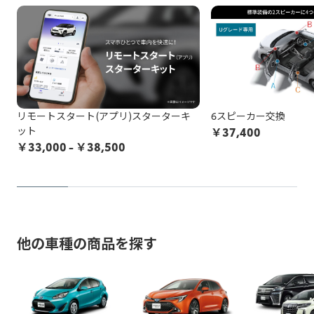
どの作業品質の保証はし兼ねます。
ら対応致しますので、納期が通常以上になる場合がございま
お申込み後に、施工をお断りすることになった場合、所定の
す。
保安基準不適合車の例を確認する
キャンセル料がかかります。
非純正品アイテムが機能しなくなる、部品が劣化等で壊れて
以上をご了承の上、お申し込みください。
しまう可能性があります。
非純正品をDIY等で施工されている方は
こちら
の注意喚起も
リモートスタート(アプリ)スターターキ
6スピーカー交換
ご覧ください。
ット
￥
37,400
￥
33,000
- ￥38,500
お申込み後に、施工をお断りすることになった場合、所定の
キャンセル料がかかります。
以上をご了承の上、お申し込みください。
※トヨタ販売店で取付等を行っている場合でも非純正品の場合
他の車種の商品を探す
がございますのでご注意ください。
例：車両ECUと車両ワイヤーハーネスの間に取り付ける社外品
（テレビキャンセラー、パワーバックドアオープンキット等）
例：カー用品店でのスピーカー取り付け、社外品の安全装備取