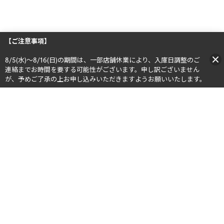
【ご注意事項】
8/5(水)～8/16(日)の期間は、一部店舗休業により、入庫日調整のご
連絡までお時間を要する可能性がございます。申し訳ございません
が、予めご了承の上お申し込みいただきますようお願いいたします。​​
公式SNS