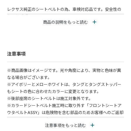
レクサス純正のシートベルトの為、車検対応品です。安全性の
心配もございません。
商品の説明をもっと読む
※シートベルトの色が黒のグレードが対象です。
※F SPORT Style Blue、及びF SPORT Emotional Explorerは対
象外です。
注意事項
レクサスのメーカー保証が付くことに加え、取付をレクサス販
売店で行うため、安全、安心にお使いいただけます。
※商品画像はイメージです。光や角度により、実物と色味が異
本WEBサイトからお申込みいただくことで、取付工賃込みの専
なる場合がございます。
用価格にてご提供いたします(※価格は、税込、部品代、工賃込
※アイボリーとメローホワイトは、タングとタングストッパー
み)。
もシートの色に合わせたカラーに変更となります。
※後部座席のシートベルトは施工対象外です。
※カラードシートベルト施工時に取り外す「フロントシートア
ウタベルトASSY」は危険物を含む部品のためお客様へのご返却
はできません。予めご了承ください。
注意事項をもっと読む