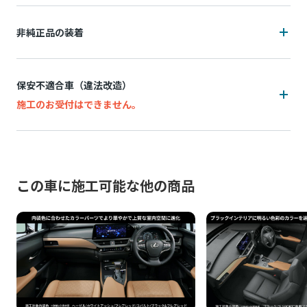
装着状況によっては施工をお断りの可能性がございます
非純正品の装着
追加費用(工賃・部品代)が発生する可能性がございます。
装着状況によっては施工をお断りの可能性がございます
追加費用は持ち込み販売店によって異なり、施工後の実費精
保安不適合車（違法改造）
算となります。
追加費用(工賃・部品代)が発生する可能性がございます。
施工のお受付はできません。
施工中に問題が発生した場合は都度お客様と連絡を取りなが
追加費用は持ち込み販売店によって異なり、事前算出・お支
ら対応致しますので、納期が通常以上になる場合がございま
万一、お申込み後に保安不適合車（違法改造）であることが
払いはできず、施工後の実績精算となります。 非純正品の装
す。
発覚した場合、所定のキャンセル料がかかります。
着状況(例：内装パネル内の設置方法など)が正確に判断でき
脱着により装着部品が機能しなくなる、部品が劣化等で壊れ
ないためです。
この車に施工可能な他の商品
例：灯火類・シート・窓ガラス・ドアミラー・スポイラーなど
てしまう可能性があります。標準施工以外の装着品の脱着な
の改造、タイヤ・ホイールのはみだし、最低地上高の変更など
施工中に問題が発生した場合は都度お客様と連絡を取りなが
どの作業品質の保証はし兼ねます。
ら対応致しますので、納期が通常以上になる場合がございま
お申込み後に、施工をお断りすることになった場合、所定の
す。
保安基準不適合車の例を確認する
キャンセル料がかかります。
非純正品アイテムが機能しなくなる、部品が劣化等で壊れて
以上をご了承の上、お申し込みください。
しまう可能性があります。