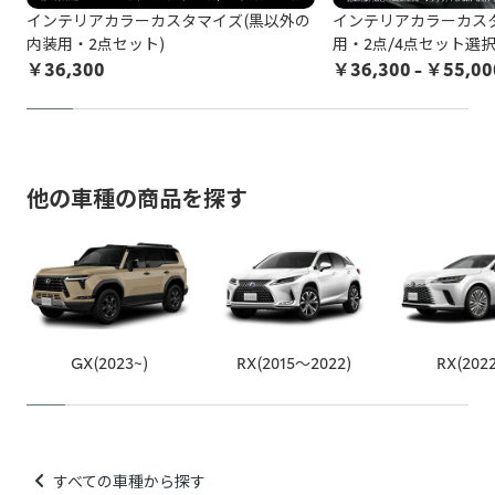
非純正品をDIY等で施工されている方は
こちら
の注意喚起も
インテリアカラーカスタマイズ(黒以外の
インテリアカラーカス
ご覧ください。
内装用・2点セット)
用・2点/4点セット選択
￥
36,300
￥
36,300
- ￥55,00
お申込み後に、施工をお断りすることになった場合、所定の
キャンセル料がかかります。
以上をご了承の上、お申し込みください。
※トヨタ販売店で取付等を行っている場合でも非純正品の場合
他の車種の商品を探す
がございますのでご注意ください。
例：車両ECUと車両ワイヤーハーネスの間に取り付ける社外品
（テレビキャンセラー、パワーバックドアオープンキット等）
例：カー用品店でのスピーカー取り付け、社外品の安全装備取
り付け、社外品のカーナビなど
GX(2023~)
RX(2015～2022)
RX(202
すべての車種から探す