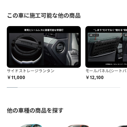
す。
発覚した場合、所定のキャンセル料がかかります。
着状況(例：内装パネル内の設置方法など)が正確に判断でき
脱着により装着部品が機能しなくなる、部品が劣化等で壊れ
ないためです。
この車に施工可能な他の商品
例：灯火類・シート・窓ガラス・ドアミラー・スポイラーなど
てしまう可能性があります。標準施工以外の装着品の脱着な
の改造、タイヤ・ホイールのはみだし、最低地上高の変更など
施工中に問題が発生した場合は都度お客様と連絡を取りなが
どの作業品質の保証はし兼ねます。
ら対応致しますので、納期が通常以上になる場合がございま
お申込み後に、施工をお断りすることになった場合、所定の
す。
保安基準不適合車の例を確認する
キャンセル料がかかります。
非純正品アイテムが機能しなくなる、部品が劣化等で壊れて
以上をご了承の上、お申し込みください。
しまう可能性があります。
非純正品をDIY等で施工されている方は
こちら
の注意喚起も
サイドストレージランタン
モールパネル(シートバ
ご覧ください。
￥
11,000
￥
12,100
お申込み後に、施工をお断りすることになった場合、所定の
キャンセル料がかかります。
以上をご了承の上、お申し込みください。
他の車種の商品を探す
※トヨタ販売店で取付等を行っている場合でも非純正品の場合
がございますのでご注意ください。