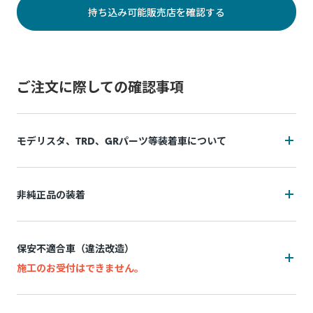
持ち込み可能販売店を確認する
ご注文に際しての確認事項
モデリスタ、TRD、GRパーツ等装着車について
装着状況によっては施工をお断りの可能性がございます
非純正品の装着
追加費用(工賃・部品代)が発生する可能性がございます。
装着状況によっては施工をお断りの可能性がございます
追加費用は持ち込み販売店によって異なり、施工後の実費精
保安不適合車（違法改造）
算となります。
追加費用(工賃・部品代)が発生する可能性がございます。
施工のお受付はできません。
施工中に問題が発生した場合は都度お客様と連絡を取りなが
追加費用は持ち込み販売店によって異なり、事前算出・お支
ら対応致しますので、納期が通常以上になる場合がございま
万一、お申込み後に保安不適合車（違法改造）であることが
払いはできず、施工後の実績精算となります。 非純正品の装