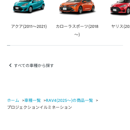
例：車両ECUと車両ワイヤーハーネスの間に取り付ける社外品
（テレビキャンセラー、パワーバックドアオープンキット等）
例：カー用品店でのスピーカー取り付け、社外品の安全装備取
アクア(2011～2021)
カローラスポーツ(2018
ヤリス(20
り付け、社外品のカーナビなど
～)
すべての車種から探す
ホーム
車種一覧
RAV4(2025～)の商品一覧
プロジェクションイルミネーション