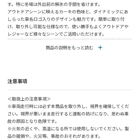
す。特に冬場は外出前の解氷の手間を省けます。
アウトドアシーンに映えるカーキの色味と、ダイナミックにあ
しらった車名ロゴ入りのデザインも魅力です。簡単に取り付
け、取り外し可能な仕様なので、使い勝手もよくアウトドアや
レジャーなど様々なシーンでご活用いただけます。
また専用の収納袋でコンパクト収納可能。お車の収納場所をと
商品の説明をもっと読む
ることなく常備できます。
【商品詳細】
サイズ：
・フロントウィンドウ部 950×1658mm
注意事項
・サイド部(片側) 485×1070mm
＜取扱上の注意事項＞
材質：ポリエステル
※車両走行時には必ず本商品を取り外し、視界を確保してくだ
さい。視界が悪いまま走行すると運転の妨げになり、思わぬ事
故の原因となり危険です。
※火気の近くや、高温になる所では使用しないでください。製
品の破損や、火災等、事故のおそれがあります。