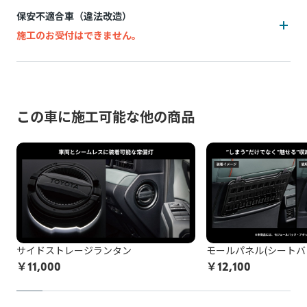
追加費用は持ち込み販売店によって異なり、施工後の実費精
保安不適合車（違法改造）
算となります。
追加費用(工賃・部品代)が発生する可能性がございます。
施工のお受付はできません。
施工中に問題が発生した場合は都度お客様と連絡を取りなが
追加費用は持ち込み販売店によって異なり、事前算出・お支
ら対応致しますので、納期が通常以上になる場合がございま
万一、お申込み後に保安不適合車（違法改造）であることが
払いはできず、施工後の実績精算となります。 非純正品の装
す。
発覚した場合、所定のキャンセル料がかかります。
着状況(例：内装パネル内の設置方法など)が正確に判断でき
脱着により装着部品が機能しなくなる、部品が劣化等で壊れ
ないためです。
この車に施工可能な他の商品
例：灯火類・シート・窓ガラス・ドアミラー・スポイラーなど
てしまう可能性があります。標準施工以外の装着品の脱着な
の改造、タイヤ・ホイールのはみだし、最低地上高の変更など
施工中に問題が発生した場合は都度お客様と連絡を取りなが
どの作業品質の保証はし兼ねます。
ら対応致しますので、納期が通常以上になる場合がございま
お申込み後に、施工をお断りすることになった場合、所定の
す。
保安基準不適合車の例を確認する
キャンセル料がかかります。
非純正品アイテムが機能しなくなる、部品が劣化等で壊れて
以上をご了承の上、お申し込みください。
しまう可能性があります。
非純正品をDIY等で施工されている方は
こちら
の注意喚起も
サイドストレージランタン
モールパネル(シートバ
ご覧ください。
￥
11,000
￥
12,100
お申込み後に、施工をお断りすることになった場合、所定の
キャンセル料がかかります。