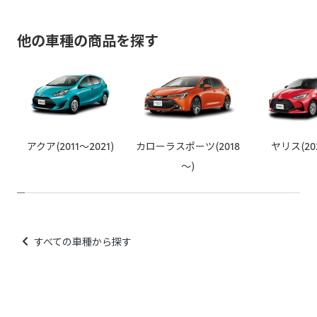
以上をご了承の上、お申し込みください。
他の車種の商品を探す
※トヨタ販売店で取付等を行っている場合でも非純正品の場合
がございますのでご注意ください。
例：車両ECUと車両ワイヤーハーネスの間に取り付ける社外品
（テレビキャンセラー、パワーバックドアオープンキット等）
例：カー用品店でのスピーカー取り付け、社外品の安全装備取
アクア(2011～2021)
カローラスポーツ(2018
ヤリス(20
り付け、社外品のカーナビなど
～)
すべての車種から探す