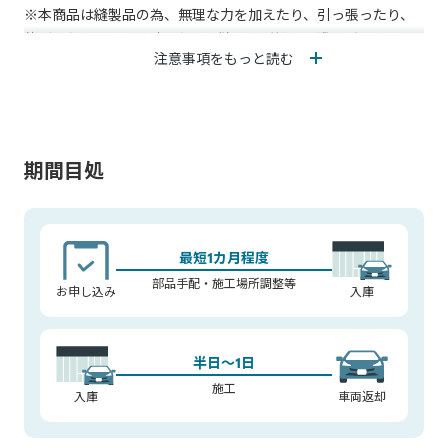
※本商品は縫製品の為、無理な力を加えたり、引っ張ったり、
伸ばしたりすると、破れたり、縫い目が解ける恐れがありま
注意事項をもっと読む
す。
※本商品にベンジン、シンナー等の有機溶剤は使用しないでく
ださい。
※汚れを拭き取るときは、適度に薄めた中性洗剤または水を含
ませた布で拭き取ってください。
期間目処
※フロントピラーガラスに砂やホコリの付いた状態で装着しな
いでください。吸盤に傷が付き吸着力の低下、または付かなく
なることがあり、ガラスにも傷が付く場合があります。
※フロントピラーガラスに傷が付いていると吸盤が付きにくく
最短1カ月程度
取れやすくなる場合や付かない場合があります。
部品手配・施工場所調整等
お申し込み
入庫
※吸盤が変形して付きにくい場合は、吸盤のみ熱湯(約70℃)に5
～6分間浸すと復元できます。
※本商品を取り付けている状態で、ワイパーの操作はおやめく
半日～1日
ださい。ワイパーが故障する恐れがあります。
施工
入庫
車両返却
※積雪の際は、本商品ごと凍ってしまう場合がありますので、
使用をお控えください。
※車両から取り外す際、生地のみを引っ張って吸盤を取ると、