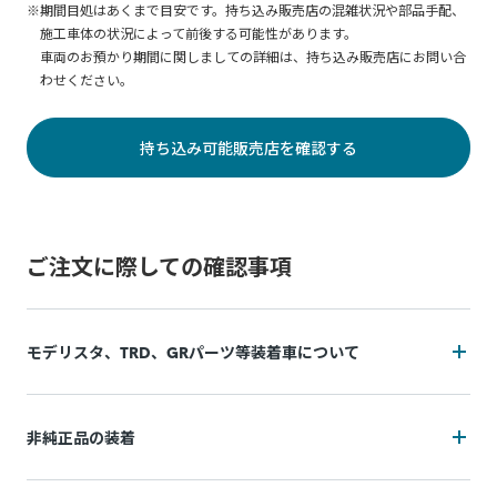
※期間目処はあくまで目安です。持ち込み販売店の混雑状況や部品手配、
生地の破れ等破損に繋がります。吸盤の取り外し用突起を持っ
施工車体の状況によって前後する可能性があります。
て、取り外してください。
車両のお預かり期間に関しましての詳細は、持ち込み販売店にお問い合
※ご使用にならない時は、きれいに折りたたんで保管してくだ
わせください。
さい。
持ち込み可能販売店を確認する
＜取り付けの注意事項＞
※指定の取り付け場所以外には取り付け内でください。
※風が強い時、または豪雨地帯での使用はおやめください。破
れ等破損の原因になります。
ご注文に際しての確認事項
※フロントドアに引っ掛ける際、本商品がウェザーストリップ
に被らないようにしてください。雨水等が車内に侵入する恐れ
があります。
※本商品を勢いよく広げないでください。吸盤穴部のリングが
モデリスタ、TRD、GRパーツ等装着車について
フードやフロントガラスに当たり、傷が付く恐れがあります。
※フロントドアを開閉する際、ドアハンドルを持つようにして
装着状況によっては施工をお断りの可能性がございます
ください。手や指を挟む恐れがあります。
非純正品の装着
追加費用(工賃・部品代)が発生する可能性がございます。
装着状況によっては施工をお断りの可能性がございます