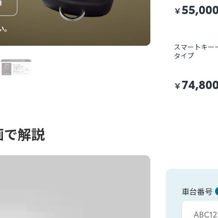
55,00
￥
スマートキー
タイプ
74,80
￥
画で解説
車台番号
車台カタシキ入