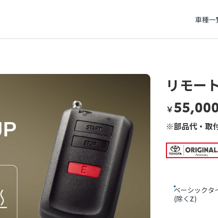
車種一
リモート
55,00
￥
※部品代・取付
ベーシックタ
(除くZ)