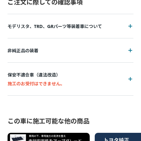
ご注文に際しての確認事項
モデリスタ、TRD、GRパーツ等装着車について
装着状況によっては施工をお断りの可能性がございます
非純正品の装着
追加費用(工賃・部品代)が発生する可能性がございます。
装着状況によっては施工をお断りの可能性がございます
追加費用は持ち込み販売店によって異なり、施工後の実費精
保安不適合車（違法改造）
算となります。
追加費用(工賃・部品代)が発生する可能性がございます。
施工のお受付はできません。
施工中に問題が発生した場合は都度お客様と連絡を取りなが
追加費用は持ち込み販売店によって異なり、事前算出・お支
ら対応致しますので、納期が通常以上になる場合がございま
万一、お申込み後に保安不適合車（違法改造）であることが
払いはできず、施工後の実績精算となります。 非純正品の装
す。
発覚した場合、所定のキャンセル料がかかります。
着状況(例：内装パネル内の設置方法など)が正確に判断でき
脱着により装着部品が機能しなくなる、部品が劣化等で壊れ
ないためです。
この車に施工可能な他の商品
例：灯火類・シート・窓ガラス・ドアミラー・スポイラーなど
てしまう可能性があります。標準施工以外の装着品の脱着な
の改造、タイヤ・ホイールのはみだし、最低地上高の変更など
施工中に問題が発生した場合は都度お客様と連絡を取りなが
どの作業品質の保証はし兼ねます。
ら対応致しますので、納期が通常以上になる場合がございま