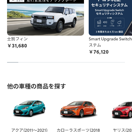
お申込み後に、施工をお断りすることになった場合、所定の
す。
保安基準不適合車の例を確認する
キャンセル料がかかります。
非純正品アイテムが機能しなくなる、部品が劣化等で壊れて
以上をご了承の上、お申し込みください。
しまう可能性があります。
非純正品をDIY等で施工されている方は
こちら
の注意喚起も
士別フィン
Smart Upgrade Sw
ご覧ください。
￥
31,680
ステム
￥
76,120
お申込み後に、施工をお断りすることになった場合、所定の
キャンセル料がかかります。
以上をご了承の上、お申し込みください。
※トヨタ販売店で取付等を行っている場合でも非純正品の場合
他の車種の商品を探す
がございますのでご注意ください。
例：車両ECUと車両ワイヤーハーネスの間に取り付ける社外品
（テレビキャンセラー、パワーバックドアオープンキット等）
例：カー用品店でのスピーカー取り付け、社外品の安全装備取
り付け、社外品のカーナビなど
アクア(2011～2021)
カローラスポーツ(2018
ヤリス(20