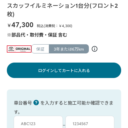
スカッフイルミネーション1台分(フロント2
枚)
47,300
￥
税込(消費税：￥
4,300
)
※部品代・取付費・保証 含む
保証
3年または6万km
ログインしてカートに入れる
車台番号
を入力すると施工可能か確認できま
す。
車台カタシキ入力
車台番号入力
−