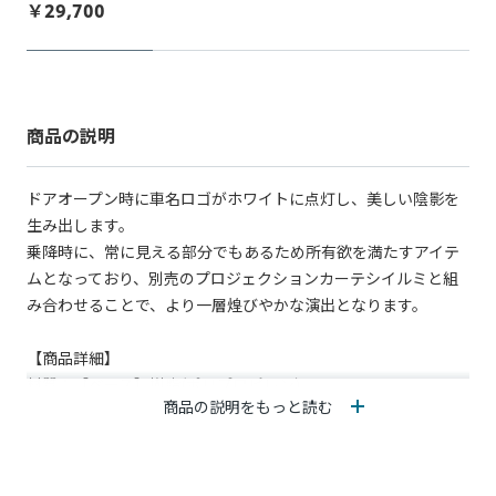
￥
29,700
商品の説明
ドアオープン時に車名ロゴがホワイトに点灯し、美しい陰影を
生み出します。
乗降時に、常に見える部分でもあるため所有欲を満たすアイテ
ムとなっており、別売のプロジェクションカーテシイルミと組
み合わせることで、より一層煌びやかな演出となります。
【商品詳細】
材質：【ベース】樹脂(ポリプロピレン)
商品の説明をもっと読む
【発光面】アクリル
【意匠面】ステンレススチール