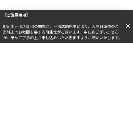
【ご注意事項】
8/5(水)～8/16(日)の期間は、一部店舗休業により、入庫日調整のご
連絡までお時間を要する可能性がございます。申し訳ございません
が、予めご了承の上お申し込みいただきますようお願いいたします。​​
公式SNS