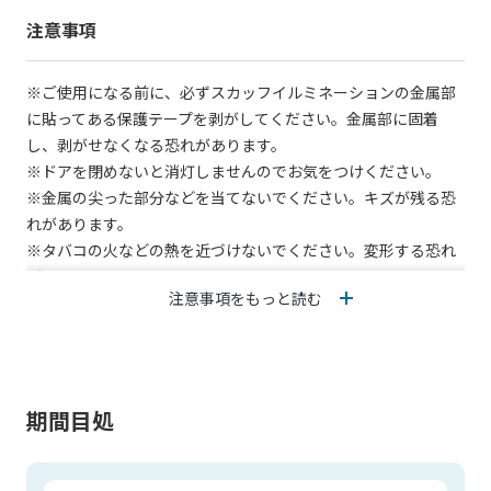
注意事項
※ご使用になる前に、必ずスカッフイルミネーションの金属部
に貼ってある保護テープを剥がしてください。金属部に固着
し、剥がせなくなる恐れがあります。
※ドアを閉めないと消灯しませんのでお気をつけください。
※金属の尖った部分などを当てないでください。キズが残る恐
れがあります。
※タバコの火などの熱を近づけないでください。変形する恐れ
があります。
注意事項をもっと読む
※灯体部・スカッフイルミネーション本体が汚れた場合は、柔
らかい布等で拭いてください。シンナー、ベンジン等を使用す
ると故障の原因になりますので、避けてください。
※写真の色や照度は実際とは異なります。
期間目処