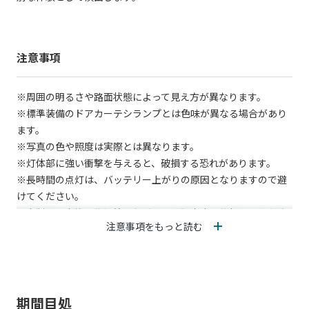
注意事項
※周囲の明るさや路面状態によって見え方が異なります。
※標準装備のドアカーテシランプとは色味が異なる場合があり
ます。
※写真の色や照度は実際とは異なります。
※灯体部に強い衝撃を与えると、破損する恐れがあります。
※長時間の点灯は、バッテリー上がりの原因となりますので避
けてください。
※本製品の交換、修理等は必ずトヨタ販売店に依頼してくださ
注意事項をもっと読む
い。
※灯体が汚れていると、ロゴが正しく表示されません。
※ロゴの表示は、光が照射される地面の状況により変化します
期間目処