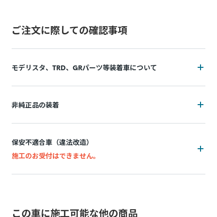
ご注文に際しての確認事項
モデリスタ、TRD、GRパーツ等装着車について
装着状況によっては施工をお断りの可能性がございます
非純正品の装着
追加費用(工賃・部品代)が発生する可能性がございます。
装着状況によっては施工をお断りの可能性がございます
追加費用は持ち込み販売店によって異なり、施工後の実費精
保安不適合車（違法改造）
算となります。
追加費用(工賃・部品代)が発生する可能性がございます。
施工のお受付はできません。
施工中に問題が発生した場合は都度お客様と連絡を取りなが
追加費用は持ち込み販売店によって異なり、事前算出・お支
ら対応致しますので、納期が通常以上になる場合がございま
万一、お申込み後に保安不適合車（違法改造）であることが
払いはできず、施工後の実績精算となります。 非純正品の装
す。
発覚した場合、所定のキャンセル料がかかります。
着状況(例：内装パネル内の設置方法など)が正確に判断でき
脱着により装着部品が機能しなくなる、部品が劣化等で壊れ
ないためです。
この車に施工可能な他の商品
例：灯火類・シート・窓ガラス・ドアミラー・スポイラーなど