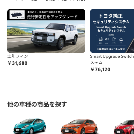
てしまう可能性があります。標準施工以外の装着品の脱着な
の改造、タイヤ・ホイールのはみだし、最低地上高の変更など
施工中に問題が発生した場合は都度お客様と連絡を取りなが
どの作業品質の保証はし兼ねます。
ら対応致しますので、納期が通常以上になる場合がございま
お申込み後に、施工をお断りすることになった場合、所定の
す。
保安基準不適合車の例を確認する
キャンセル料がかかります。
非純正品アイテムが機能しなくなる、部品が劣化等で壊れて
以上をご了承の上、お申し込みください。
しまう可能性があります。
非純正品をDIY等で施工されている方は
こちら
の注意喚起も
士別フィン
Smart Upgrade Sw
ご覧ください。
￥
31,680
ステム
￥
76,120
お申込み後に、施工をお断りすることになった場合、所定の
キャンセル料がかかります。
以上をご了承の上、お申し込みください。
※トヨタ販売店で取付等を行っている場合でも非純正品の場合
他の車種の商品を探す
がございますのでご注意ください。
例：車両ECUと車両ワイヤーハーネスの間に取り付ける社外品
（テレビキャンセラー、パワーバックドアオープンキット等）