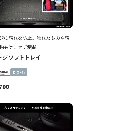
ジの汚れを防止。濡れたものや汚
物も気にせず積載
ージソフトトレイ
保証有
,700