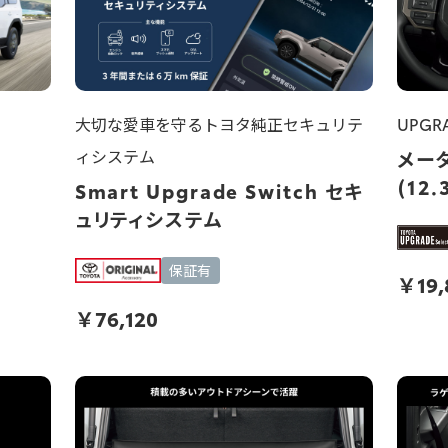
大切な愛車を守るトヨタ純正セキュリテ
UPG
ィシステム​
メー
(12
Smart Upgrade Switch セキ
ュリティシステム
保証有
￥
19
￥
76,120