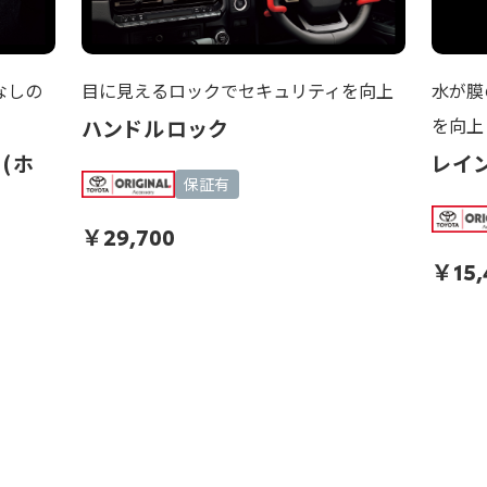
なしの
目に見えるロックでセキュリティを向上
水が膜
を向上
ハンドルロック
(ホ
レイ
保証有
￥
29,700
￥
15
す