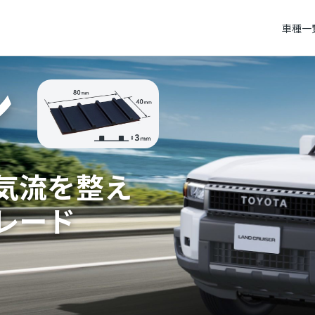
車種一
ン
気流を整え
レード