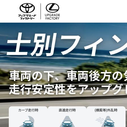
士別フィ
車両の下、車両後方の
走行安定性をアップグ
カーブ走行時
直進走行時
(横風等)
外乱時