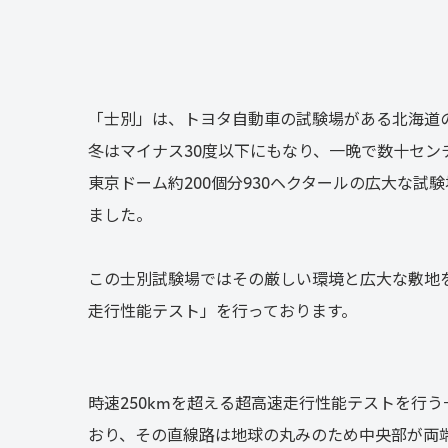
「士別」は、トヨタ自動車の試験場がある北海道の
冬はマイナス30度以下にもなり、一晩で数十セ
東京ドーム約200個分930ヘクタールの広大な試
ました。

この士別試験場ではその厳しい環境と広大な敷地
走行性能テスト」を行っております。
時速250kmを超える超高速走行性能テストを行う一
おり、その直線路は地球の丸みのため中央部が両端よ