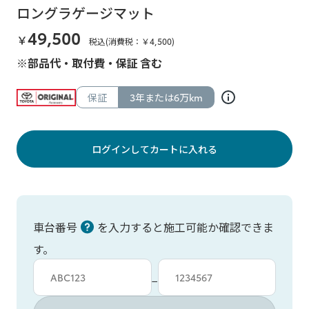
ロングラゲージマット
49,500
￥
税込(消費税：￥
4,500
)
※部品代・取付費・保証 含む
保証
3年または6万km
ログインしてカートに入れる
車台番号
を入力すると施工可能か確認できま
す。
車台カタシキ入力
車台番号入力
−