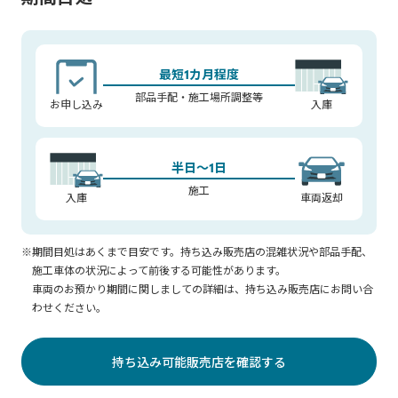
体を引き起こした時に、必ずシートがロックされていることを
確認してください。
※リヤシートバックを片側のみ倒して使用する場合はロングラ
ゲージマットのファスナーが最後まで開いているか確認してく
最短1カ月程度
ださい。途中で止めておくとファスナー破損の原因となりま
部品手配・施工場所調整等
お申し込み
入庫
す。
※取り付け完了後はロングラゲージマット及び付属品が可動部
分(シートスライド、リクライニング機構等)に掛かっていないこ
半日～1日
とを確認してください。
施工
入庫
車両返却
また、シートを可動させ車両機能に異常がないことを確認し
てください。
※期間目処はあくまで目安です。持ち込み販売店の混雑状況や部品手配、
施工車体の状況によって前後する可能性があります。
車両のお預かり期間に関しましての詳細は、持ち込み販売店にお問い合
わせください。
持ち込み可能販売店を確認する