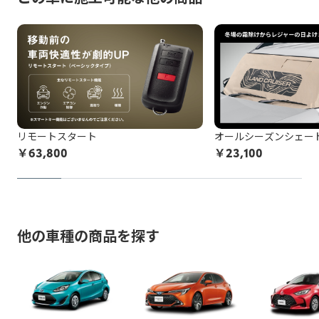
てしまう可能性があります。標準施工以外の装着品の脱着な
の改造、タイヤ・ホイールのはみだし、最低地上高の変更など
施工中に問題が発生した場合は都度お客様と連絡を取りなが
どの作業品質の保証はし兼ねます。
ら対応致しますので、納期が通常以上になる場合がございま
お申込み後に、施工をお断りすることになった場合、所定の
す。
保安基準不適合車の例を確認する
キャンセル料がかかります。
非純正品アイテムが機能しなくなる、部品が劣化等で壊れて
以上をご了承の上、お申し込みください。
しまう可能性があります。
非純正品をDIY等で施工されている方は
こちら
の注意喚起も
リモートスタート
オールシーズンシェー
ご覧ください。
￥
63,800
￥
23,100
お申込み後に、施工をお断りすることになった場合、所定の
キャンセル料がかかります。
以上をご了承の上、お申し込みください。
他の車種の商品を探す
※トヨタ販売店で取付等を行っている場合でも非純正品の場合
がございますのでご注意ください。
例：車両ECUと車両ワイヤーハーネスの間に取り付ける社外品
（テレビキャンセラー、パワーバックドアオープンキット等）