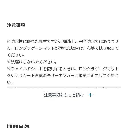
抑えつつ汚れも拭き取りやすく、お手入れも簡単です。
【商品詳細】
材質：樹脂（ポリ塩化ビニル）、ポリウレタン、ポリエステル
注意事項
※防水性に優れた素材ですが、構造上、完全防水ではありませ
ん。ロングラゲージマットが汚れた場合は、布等で拭き取って
ください。
※洗濯はしないでください。
※チャイルドシートを使用するときは、ロングラゲージマット
をめくりシート背裏のテザーアンカーに確実に固定してくださ
い。
※本体ベルトについているフックは、必要以上の力が掛かった
注意事項をもっと読む
時に外れるようになっています。（例：シートを無理に倒した
場合等）
その際は、フックの嵌合方法(取扱書Ｐ３)に従い復元をしてく
ださい
※ロングラゲージマットを取り付けの際にリヤシートバック本
期間目処