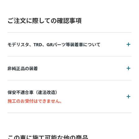
ご注文に際しての確認事項
モデリスタ、TRD、GRパーツ等装着車について
装着状況によっては施工をお断りの可能性がございます
非純正品の装着
追加費用(工賃・部品代)が発生する可能性がございます。
装着状況によっては施工をお断りの可能性がございます
追加費用は持ち込み販売店によって異なり、施工後の実費精
保安不適合車（違法改造）
算となります。
追加費用(工賃・部品代)が発生する可能性がございます。
施工のお受付はできません。
施工中に問題が発生した場合は都度お客様と連絡を取りなが
追加費用は持ち込み販売店によって異なり、事前算出・お支
ら対応致しますので、納期が通常以上になる場合がございま
万一、お申込み後に保安不適合車（違法改造）であることが
払いはできず、施工後の実績精算となります。 非純正品の装
す。
発覚した場合、所定のキャンセル料がかかります。
着状況(例：内装パネル内の設置方法など)が正確に判断でき
脱着により装着部品が機能しなくなる、部品が劣化等で壊れ
ないためです。
この車に施工可能な他の商品
例：灯火類・シート・窓ガラス・ドアミラー・スポイラーなど