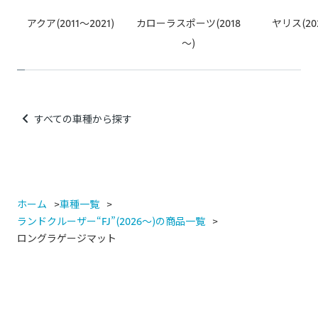
例：カー用品店でのスピーカー取り付け、社外品の安全装備取
アクア(2011～2021)
カローラスポーツ(2018
ヤリス(20
り付け、社外品のカーナビなど
～)
すべての車種から探す
ホーム
車種一覧
ランドクルーザー“FJ”(2026～)の商品一覧
ロングラゲージマット