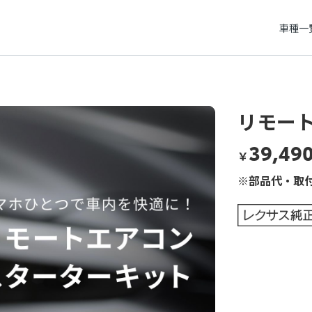
車種一
リモー
39,49
￥
※部品代・取付