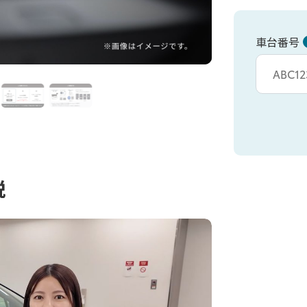
車台番号
車台カタシキ入
説