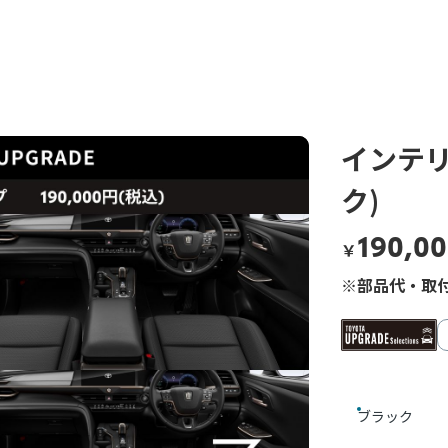
インテ
ク)
190,0
￥
※部品代・取付
ブラック