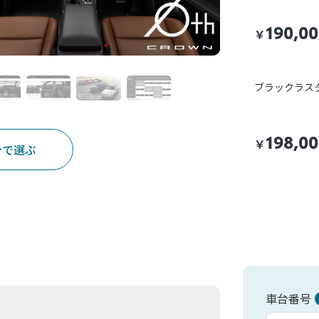
190,0
￥
ブラックラス
198,0
￥
ンで選ぶ
車台番号
車台カタシキ入