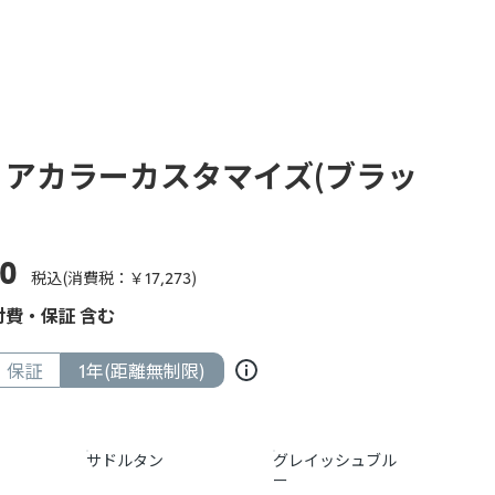
リアカラーカスタマイズ(ブラッ
00
税込(消費税：￥
17,273
)
費・保証 含む
保証
1年(距離無制限)
サドルタン
グレイッシュブル
ー