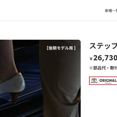
車種一
ステッ
26,73
￥
※部品代・取付