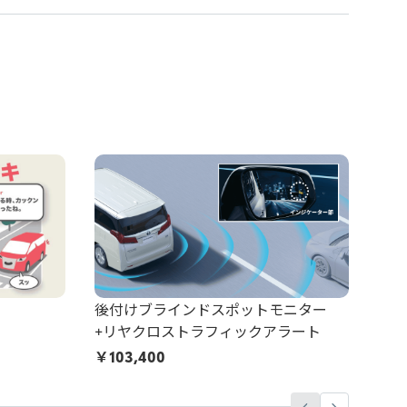
後付けブラインドスポットモニター
後付
+リヤクロストラフィックアラート
(AC
￥
103,400
￥
1