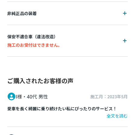
装着状況によっては施工をお断りの可能性がございます
非純正品の装着
追加費用(工賃・部品代)が発生する可能性がございます。
装着状況によっては施工をお断りの可能性がございます
追加費用は持ち込み販売店によって異なり、施工後の実費精
保安不適合車（違法改造）
算となります。
追加費用(工賃・部品代)が発生する可能性がございます。
施工のお受付はできません。
施工中に問題が発生した場合は都度お客様と連絡を取りなが
追加費用は持ち込み販売店によって異なり、事前算出・お支
ら対応致しますので、納期が通常以上になる場合がございま
万一、お申込み後に保安不適合車（違法改造）であることが
払いはできず、施工後の実績精算となります。 非純正品の装
す。
発覚した場合、所定のキャンセル料がかかります。
着状況(例：内装パネル内の設置方法など)が正確に判断でき
脱着により装着部品が機能しなくなる、部品が劣化等で壊れ
ないためです。
ご購入されたお客様の声
例：灯火類・シート・窓ガラス・ドアミラー・スポイラーなど
てしまう可能性があります。標準施工以外の装着品の脱着な
の改造、タイヤ・ホイールのはみだし、最低地上高の変更など
施工中に問題が発生した場合は都度お客様と連絡を取りなが
どの作業品質の保証はし兼ねます。
I様・
40代
男性
施工月：
2023年5月
ら対応致しますので、納期が通常以上になる場合がございま
お申込み後に、施工をお断りすることになった場合、所定の
す。
保安基準不適合車の例を確認する
愛車を長く綺麗に乗り続けたい私にぴったりのサービス！
キャンセル料がかかります。
全文を読む
非純正品アイテムが機能しなくなる、部品が劣化等で壊れて
以上をご了承の上、お申し込みください。
しまう可能性があります。