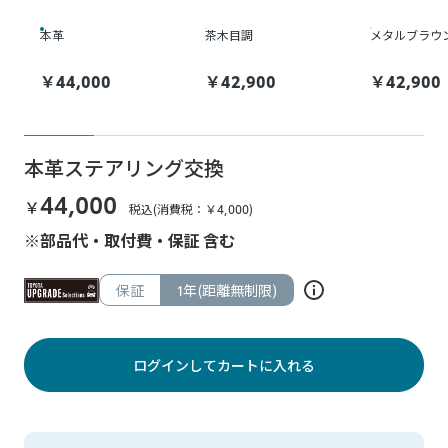
本革
茶木目調
メタルブラウ
￥
44,000
￥
42,900
￥
42,900
本革ステアリング交換
44,000
￥
税込(消費税：￥
4,000
)
※部品代・取付費・保証 含む
保証
1年(距離無制限)
ログインしてカートに入れる