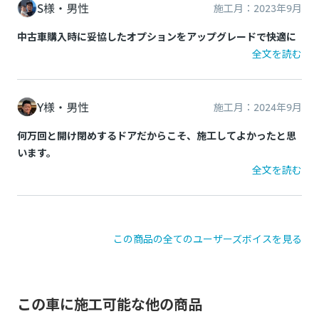
非純正品をDIY等で施工されている方は
こちら
の注意喚起も
S様・
男性
施工月：
2023年9月
ご覧ください。
中古車購入時に妥協したオプションをアップグレードで快適に
お申込み後に、施工をお断りすることになった場合、所定の
全文を読む
キャンセル料がかかります。
以上をご了承の上、お申し込みください。
Y様・
男性
施工月：
2024年9月
※トヨタ販売店で取付等を行っている場合でも非純正品の場合
何万回と開け閉めするドアだからこそ、施工してよかったと思
がございますのでご注意ください。
います。
例：車両ECUと車両ワイヤーハーネスの間に取り付ける社外品
全文を読む
（テレビキャンセラー、パワーバックドアオープンキット等）
例：カー用品店でのスピーカー取り付け、社外品の安全装備取
り付け、社外品のカーナビなど
この商品の全てのユーザーズボイスを見る
この車に施工可能な他の商品