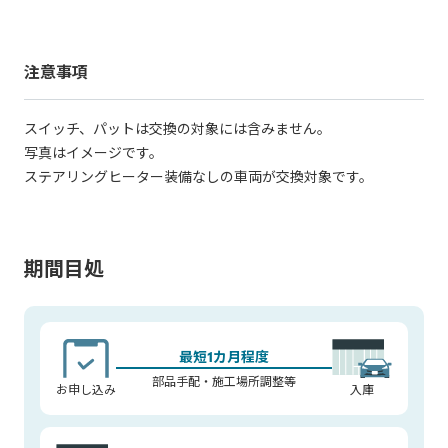
用価格にてご提供いたします(※価格は、税込、部品代、工賃込
み)。
※本アイテムの施工は、ステアリングホイールの張替えではな
注意事項
く、新品への交換になります。
スイッチ、パットは交換の対象には含みません。
写真はイメージです。
ステアリングヒーター装備なしの車両が交換対象です。
期間目処
最短1カ月程度
部品手配・施工場所調整等
お申し込み
入庫