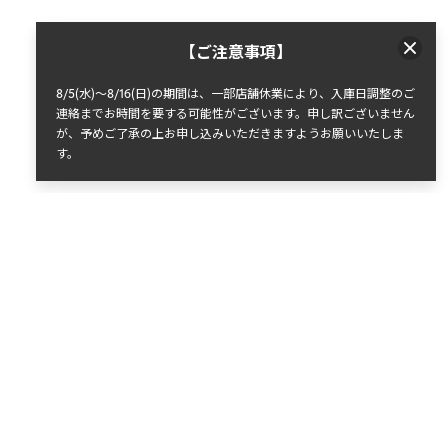
【ご注意事項】
8/5(水)～8/16(日)の期間は、一部店舗休業により、入庫日調整のご
連絡までお時間を要する可能性がございます。申し訳ございません
が、予めご了承の上お申し込みいただきますようお願いいたしま
す。​​