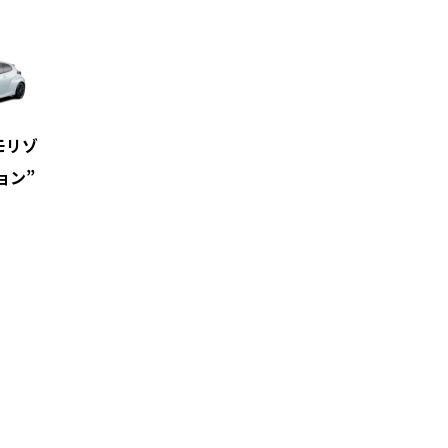
す
モリゾ
ョン”