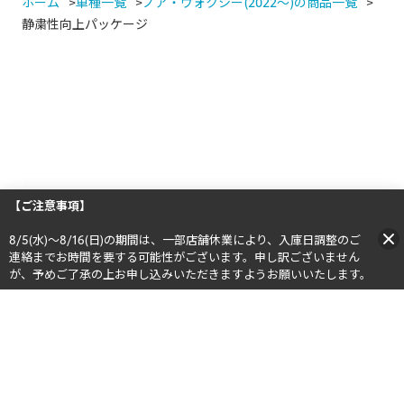
ホーム
車種一覧
ノア・ヴォクシー(2022～)の商品一覧
静粛性向上パッケージ
【ご注意事項】
8/5(水)～8/16(日)の期間は、一部店舗休業により、入庫日調整のご
連絡までお時間を要する可能性がございます。申し訳ございません
が、予めご了承の上お申し込みいただきますようお願いいたします。​​