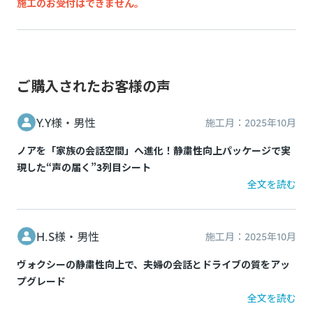
施工のお受付はできません。
施工中に問題が発生した場合は都度お客様と連絡を取りなが
追加費用は持ち込み販売店によって異なり、事前算出・お支
ら対応致しますので、納期が通常以上になる場合がございま
万一、お申込み後に保安不適合車（違法改造）であることが
払いはできず、施工後の実績精算となります。 非純正品の装
す。
発覚した場合、所定のキャンセル料がかかります。
着状況(例：内装パネル内の設置方法など)が正確に判断でき
脱着により装着部品が機能しなくなる、部品が劣化等で壊れ
ないためです。
ご購入されたお客様の声
例：灯火類・シート・窓ガラス・ドアミラー・スポイラーなど
てしまう可能性があります。標準施工以外の装着品の脱着な
の改造、タイヤ・ホイールのはみだし、最低地上高の変更など
施工中に問題が発生した場合は都度お客様と連絡を取りなが
どの作業品質の保証はし兼ねます。
Y.Y様・
男性
施工月：
2025年10月
ら対応致しますので、納期が通常以上になる場合がございま
お申込み後に、施工をお断りすることになった場合、所定の
す。
保安基準不適合車の例を確認する
ノアを「家族の会話空間」へ進化！静粛性向上パッケージで実
キャンセル料がかかります。
現した“声の届く”3列目シート
非純正品アイテムが機能しなくなる、部品が劣化等で壊れて
全文を読む
以上をご了承の上、お申し込みください。
しまう可能性があります。
非純正品をDIY等で施工されている方は
こちら
の注意喚起も
ご覧ください。
H.S様・
男性
施工月：
2025年10月
お申込み後に、施工をお断りすることになった場合、所定の
ヴォクシーの静粛性向上で、夫婦の会話とドライブの質をアッ
キャンセル料がかかります。
プグレード
全文を読む
以上をご了承の上、お申し込みください。