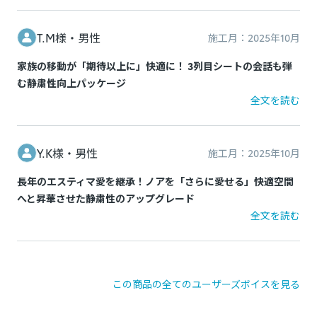
※トヨタ販売店で取付等を行っている場合でも非純正品の場合
がございますのでご注意ください。
T.M様・
男性
施工月：
2025年10月
例：車両ECUと車両ワイヤーハーネスの間に取り付ける社外品
家族の移動が「期待以上に」快適に！ 3列目シートの会話も弾
（テレビキャンセラー、パワーバックドアオープンキット等）
む静粛性向上パッケージ
全文を読む
例：カー用品店でのスピーカー取り付け、社外品の安全装備取
り付け、社外品のカーナビなど
Y.K様・
男性
施工月：
2025年10月
長年のエスティマ愛を継承！ノアを「さらに愛せる」快適空間
へと昇華させた静粛性のアップグレード
全文を読む
この商品の全てのユーザーズボイスを見る