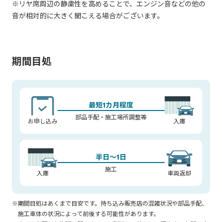
※リヤ席周辺の静粛性を高めることで、エンジン音などの他の
※ トヨタ自動車のテストコースにおいて、特定の環境条件下で
音が相対的に大きく聞こえる場合がございます。
実施された場合の測定数値です(後席※2列目 100km/h)
トヨタのメーカー保証が付くことに加え、取付をトヨタ販売店
で行うため、安心してお使いいただけます。
期間目処
本WEBサイトからお申込みいただくことで、取付工賃込みの専
用価格にてご提供いたします(※価格は、税込、部品代、工賃込
み)。
最短1カ月程度
部品手配・施工場所調整等
お申し込み
入庫
半日～1日
施工
入庫
車両返却
※期間目処はあくまで目安です。持ち込み販売店の混雑状況や部品手配、
施工車体の状況によって前後する可能性があります。