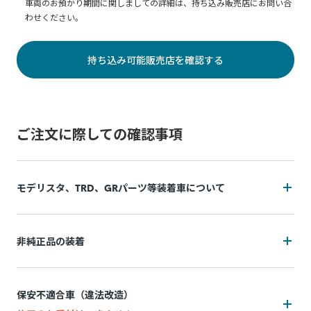
車両のお預かり期間に関しましての詳細は、持ち込み販売店にお問い合
わせください。
持ち込み可能販売店を確認する
ご注文に際しての確認事項
モデリスタ、TRD、GRパーツ等装着車について
装着状況によっては施工をお断りの可能性がございます
非純正品の装着
追加費用(工賃・部品代)が発生する可能性がございます。
装着状況によっては施工をお断りの可能性がございます
追加費用は持ち込み販売店によって異なり、施工後の実費精
保安不適合車（違法改造）
算となります。
追加費用(工賃・部品代)が発生する可能性がございます。