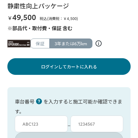
静粛性向上パッケージ
49,500
￥
税込(消費税：￥
4,500
)
※部品代・取付費・保証 含む
保証
3年または6万km
ログインしてカートに入れる
車台番号
を入力すると施工可能か確認できま
す。
車台カタシキ入力
車台番号入力
−