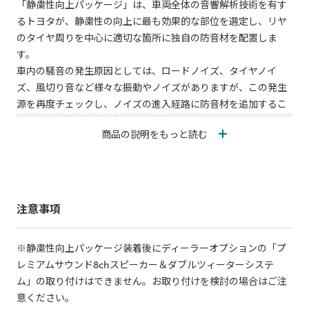
「静粛性向上パッケージ」は、車両全体の音響解析技術を有す
るトヨタが、静粛性の向上に最も効果的な部位を選定し、リヤ
のタイヤ周りを中心に適切な箇所に独自の防音材を配置しま
す。
車内の騒音の発生原因としては、ロードノイズ、タイヤノイ
ズ、風切り音など様々な振動やノイズがありますが、この発生
源を再度チェックし、ノイズの進入経路に防音材を追加するこ
とで、より静かな車内空間へと進化します。
商品の説明をもっと読む
数ある車の中でも、多くのファミリー層にご支持いただいてい
るノア·ヴォクシー向けに「静粛性向上パッケージ」を開発しま
した。より家族の会話が弾む静かな移動空間を目指し、リヤシ
ートに特化して静粛性を向上させる事により、ワンランク上の
静粛性を実現しました。
注意事項
※ 会話明瞭度(AI値)は、音声がどれだけ明瞭に聞き取れるかを
※静粛性向上パッケージ装着後にディーラーオプションの「プ
定量的に評価する指標です。特に車室内のような騒音環境で、
レミアムサウンド8chスピーカー＆ダブルツィーターシステ
乗員同士の会話がどれだけスムーズに行えるかを測るために使
ム」の取り付けはできません。お取り付けを検討の場合はご注
われます。車内での快適性は、単に騒音を減らすだけでなく、
意ください。
「人が明確に会話できる環境」を作ることが重要です