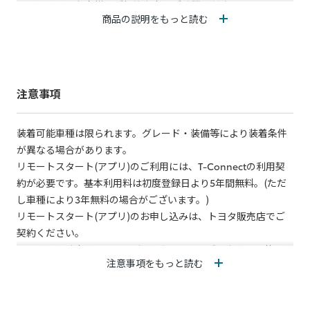
については、お客様のご契約内容をご確認ください。
商品の説明をもっと読む
【リモートスタート(アプリ)ができること】
乗車前に、スマホアプリ「My TOYOTA+」でエアコンを起動す
ることで、乗車時から車内を快適な温度にすることができま
す。
注意事項
外気温5℃未満では霜取りが作動するため、乗車前に霜取りをす
ることができ、安全にドライブを開始することができます。
装着可能車種は限られます。グレード・装備等により装着条件
が異なる場合があります。
【保証】
リモートスタート(アプリ)のご利用には、T-Connectの利用契
トヨタ純正用品のため、3年間6万km保証が付帯されます。
約が必要です。基本利用料は初度登録日より5年間無料。(ただ
し車種により3年無料の場合がございます。)
リモートスタート(アプリ)のお申し込みは、トヨタ販売店でご
契約ください。
WEBサイト内掲示のApple および Apple ロゴは米国その他の国
注意事項をもっと読む
で登録された Apple Inc. の商標です。 App Store は Apple Inc.
のサービスマークです。 Google Play および Google Play ロゴ
は、Google LLC の商標です。