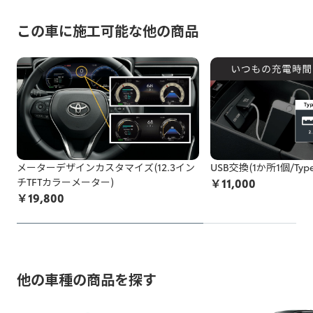
発覚した場合、所定のキャンセル料がかかります。
着状況(例：内装パネル内の設置方法など)が正確に判断でき
脱着により装着部品が機能しなくなる、部品が劣化等で壊れ
ないためです。
この車に施工可能な他の商品
例：灯火類・シート・窓ガラス・ドアミラー・スポイラーなど
てしまう可能性があります。標準施工以外の装着品の脱着な
の改造、タイヤ・ホイールのはみだし、最低地上高の変更など
施工中に問題が発生した場合は都度お客様と連絡を取りなが
どの作業品質の保証はし兼ねます。
ら対応致しますので、納期が通常以上になる場合がございま
お申込み後に、施工をお断りすることになった場合、所定の
す。
保安基準不適合車の例を確認する
キャンセル料がかかります。
非純正品アイテムが機能しなくなる、部品が劣化等で壊れて
以上をご了承の上、お申し込みください。
しまう可能性があります。
非純正品をDIY等で施工されている方は
こちら
の注意喚起も
メーターデザインカスタマイズ(12.3イン
USB交換(1か所1個/Typ
ご覧ください。
チTFTカラーメーター)
￥
11,000
￥
19,800
お申込み後に、施工をお断りすることになった場合、所定の
キャンセル料がかかります。
以上をご了承の上、お申し込みください。
※トヨタ販売店で取付等を行っている場合でも非純正品の場合
他の車種の商品を探す
がございますのでご注意ください。