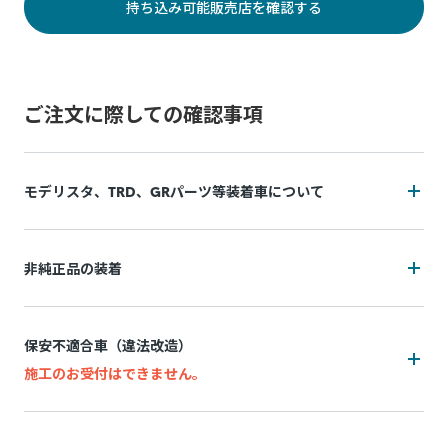
持ち込み可能販売店を確認する
ご注文に際しての確認事項
モデリスタ、TRD、GRパーツ等装着車について
装着状況によっては施工をお断りの可能性がございます
非純正品の装着
追加費用(工賃・部品代)が発生する可能性がございます。
装着状況によっては施工をお断りの可能性がございます
追加費用は持ち込み販売店によって異なり、施工後の実費精
保安不適合車（違法改造）
算となります。
追加費用(工賃・部品代)が発生する可能性がございます。
施工のお受付はできません。
施工中に問題が発生した場合は都度お客様と連絡を取りなが
追加費用は持ち込み販売店によって異なり、事前算出・お支
ら対応致しますので、納期が通常以上になる場合がございま
万一、お申込み後に保安不適合車（違法改造）であることが
払いはできず、施工後の実績精算となります。 非純正品の装
す。