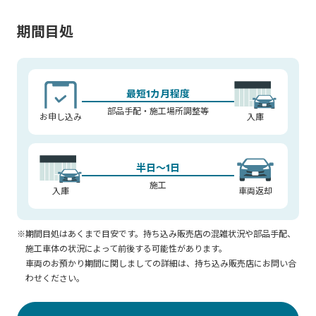
※販売店装着オプションのリモートスタート(スマートキー一体
タイプ、ベーシック)を装着している場合は、ご利用いただけま
期間目処
せん。販売店装着オプションのリモートスタート(スマートキー
一体タイプ、ベーシック)について詳しくはACCESSORIES＆
CUSTOMIZE CATALOGをご覧ください。
※通信環境や使用状況によっては、ご利用できない場合があり
最短1カ月程度
ます。
部品手配・施工場所調整等
お申し込み
入庫
※使用時には周囲の安全を十分にご確認の上ご使用ください。
※一般公道上や閉め切った場所での使用はおやめください。
※車両停止中にエンジンをみだりに稼働させた場合、条例によ
半日～1日
り、罰則を受けることがありますのでご注意ください。(ご購入
施工
入庫
車両返却
の際は地方自治体の条例などをご確認ください。)
※起動後、一定の時間が経つと自動的に停止します。
※前回降車時から、最大20分間作動できます。(ドアの開閉によ
※期間目処はあくまで目安です。持ち込み販売店の混雑状況や部品手配、
り、再度20分間作動させることができます。)
施工車体の状況によって前後する可能性があります。
■掲載内容は2022年10月時点の内容です。掲載内容は予告なく
車両のお預かり期間に関しましての詳細は、持ち込み販売店にお問い合
変更される場合があります。
わせください。