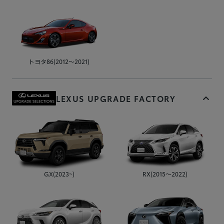
トヨタ86(2012～2021)
LEXUS UPGRADE FACTORY
GX(2023~)
RX(2015～2022)