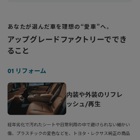
トヨタアップグレードファクトリーは、「クルマ
を売って終わりではいけない」という思いから、
あなたが選んだ車を理想の“愛車”へ。
2022年1月に「KINTO FACTORY」としてサービ
アップグレードファクトリーででき
スを開始しました。
ること
クルマの平均保有期間は約８年。
「その間に安全・環境技術は日々進歩していく。
01 リフォーム
その技術を新型車だけではなく、今、お乗りの愛
車にも提供したい。
それが、社会の安心安全に貢献するクルマをつく
内装や外装のリフレ
る会社としての責務」という思いで、トヨタ社内
ッシュ/再生
の様々な領域のメンバーが集まり、このプロジェ
クトはスタートしました。
経年劣化で汚れたシートや日常利用の中で避けられない細かい
それは「トヨタ、レクサス、GRを保有いただい
傷、プラスチックの変色などを、トヨタ・レクサス純正の商品
ているお客様に、アップグレードをご提供する」