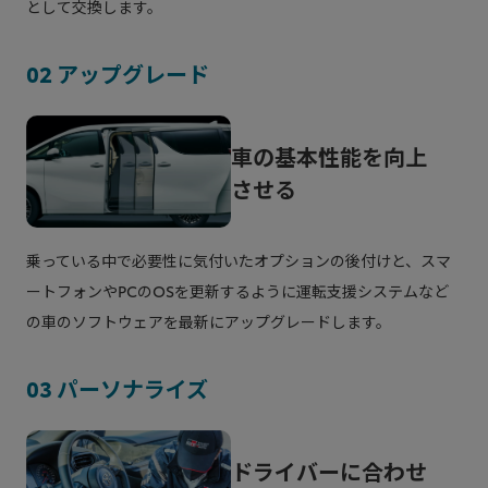
として交換します。
という、それまでにはなかった新しいチャレンジ
でした。
02 アップグレード
「なぜ新車メーカーが、保有のクルマ向けのサー
ビスを提供するのか」
車の基本性能を向上
「オンライン販売でサービスを提供するなんて無
させる
理ではないか」
など、初めての取り組みがゆえに、いくつもの壁
乗っている中で必要性に気付いたオプションの後付けと、スマ
を乗り越えていく必要がありました。
ートフォンやPCのOSを更新するように運転支援システムなど
サービス開始から約５年を迎える2026年、お客
の車のソフトウェアを最新にアップグレードします。
様からいただく感謝の言葉、お叱りの声が取り組
みを進める大きな励みになりました。
03 パーソナライズ
この取り組みに共感いただける販売店も増え、ア
ップグレードは、全国各地*でお客様にご提供で
ドライバーに合わせ
きるサービスになりました。