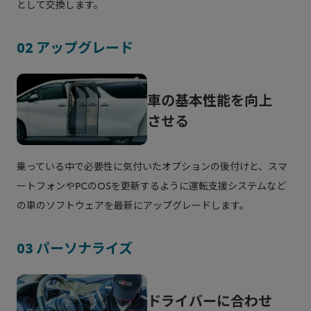
として交換します。
という、それまでにはなかった新しいチャレンジ
でした。
02 アップグレード
「なぜ新車メーカーが、保有のクルマ向けのサー
ビスを提供するのか」
車の基本性能を向上
「オンライン販売でサービスを提供するなんて無
させる
理ではないか」
など、初めての取り組みがゆえに、いくつもの壁
乗っている中で必要性に気付いたオプションの後付けと、スマ
を乗り越えていく必要がありました。
ートフォンやPCのOSを更新するように運転支援システムなど
サービス開始から約５年を迎える2026年、お客
の車のソフトウェアを最新にアップグレードします。
様からいただく感謝の言葉、お叱りの声が取り組
みを進める大きな励みになりました。
03 パーソナライズ
この取り組みに共感いただける販売店も増え、ア
ップグレードは、全国各地*でお客様にご提供で
ドライバーに合わせ
きるサービスになりました。