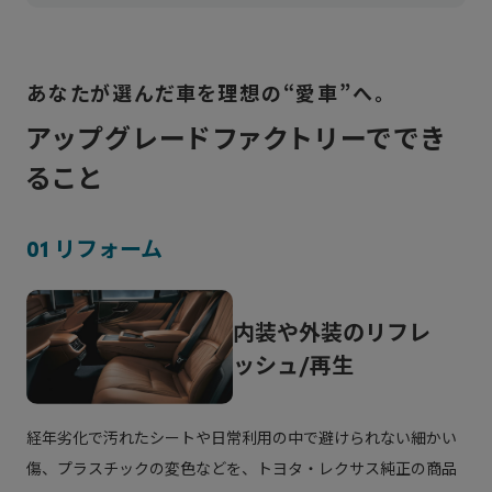
トヨタアップグレードファクトリーは、「クルマ
を売って終わりではいけない」という思いから、
あなたが選んだ車を理想の“愛車”へ。
2022年1月に「KINTO FACTORY」としてサービ
アップグレードファクトリーででき
スを開始しました。
ること
クルマの平均保有期間は約８年。
「その間に安全・環境技術は日々進歩していく。
01 リフォーム
その技術を新型車だけではなく、今、お乗りの愛
車にも提供したい。
それが、社会の安心安全に貢献するクルマをつく
内装や外装のリフレ
る会社としての責務」という思いで、トヨタ社内
ッシュ/再生
の様々な領域のメンバーが集まり、このプロジェ
クトはスタートしました。
経年劣化で汚れたシートや日常利用の中で避けられない細かい
それは「トヨタ、レクサス、GRを保有いただい
傷、プラスチックの変色などを、トヨタ・レクサス純正の商品
ているお客様に、アップグレードをご提供する」