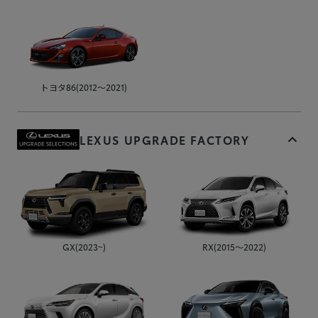
トヨタ86(2012～2021)
LEXUS UPGRADE FACTORY
GX(2023~)
RX(2015～2022)